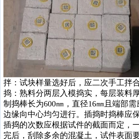
拌：试块样量选好后，应二次手工拌
捣：熟料分两层入模捣实，每层装料
制捣棒长为600㎜，直径16㎜且端部
边缘向中心均匀进行。插捣时捣棒应
插捣的次数应根据试件的截面而定，一
完后，刮除多余的混凝土，试件表面要