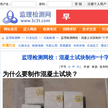
用户名：
密码：
网站首页
进入网校
检测考试
招聘求职
技术交流
行
监理检测网
>>
行业动态
>>
试验检测
>>
监理检测网校：混凝土试块制作“十
所属行业
公路水运
铁路地铁
市政公用
房屋建筑
水利水电
石油化工
通信
监理检测网校：混凝土试块制作“十字
［字号
小
中
大
］ 作者: 来源: 发布时间:
为什么要制作混凝土试块？