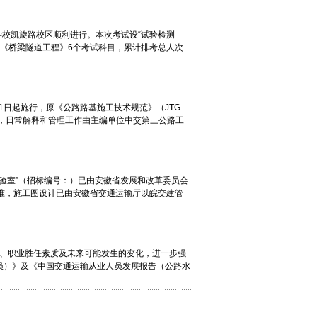
业学校凯旋路校区顺利进行。本次考试设“试验检测
》《桥梁隧道工程》6个考试科目，累计排考总人次
2月1日起施行，原《公路路基施工技术规范》（JTG
运输部，日常解释和管理工作由主编单位中交第三公路工
试验室”（招标编号：）已由安徽省发展和改革委员会
文批准，施工图设计已由安徽省交通运输厅以皖交建管
果、职业胜任素质及未来可能发生的变化，进一步强
员）》及《中国交通运输从业人员发展报告（公路水