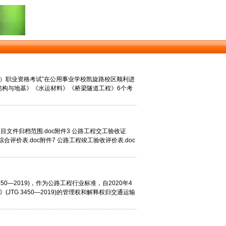
考区）职业资格考试”在公用事业学校凯旋路校区顺利进
结构与地基》《水运材料》《桥梁隧道工程》6个考
目文件归档范围.doc附件3 公路工程交工验收证
综合评价表.doc附件7 公路工程竣工验收评价表.doc
450—2019)，作为公路工程行业标准，自2020年4
JTG 3450—2019)的管理权和解释权归交通运输