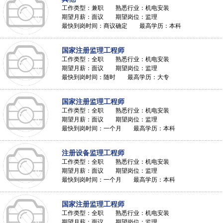
工作类型：兼职 熟悉行业：机电安装
期望月薪：面议 期望岗位：监理
最快到岗时间：商议确定 最高学历：本科
国家注册监理工程师
工作类型：全职 熟悉行业：机电安装
期望月薪：面议 期望岗位：监理
最快到岗时间：随时 最高学历：大专
国家注册监理工程师
工作类型：全职 熟悉行业：机电安装
期望月薪：面议 期望岗位：监理
最快到岗时间：一个月 最高学历：本科
注册设备监理工程师
工作类型：全职 熟悉行业：机电安装
期望月薪：面议 期望岗位：监理
最快到岗时间：一个月 最高学历：本科
国家注册监理工程师
工作类型：全职 熟悉行业：机电安装
期望月薪：面议 期望岗位：监理