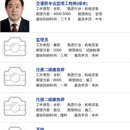
交通部专业监理工程师(绿本)
工作类型：全职 熟悉行业：机电安装
期望月薪：4000-5000 期望岗位：监理
最快到岗时间：三个月 最高学历：中专
监理员
工作类型：兼职 熟悉行业：机电安装
期望月薪：2000 期望岗位：试验检测
最快到岗时间：三周 最高学历：本科
注册二级建造师
工作类型：全职 熟悉行业：机电安装
期望月薪：8000 期望岗位：施工
最快到岗时间：一周 最高学历：本科
注册二级建筑师
工作类型：全职 熟悉行业：机电安装
期望月薪：面议 期望岗位：施工
最快到岗时间：随时 最高学历：本科
其他