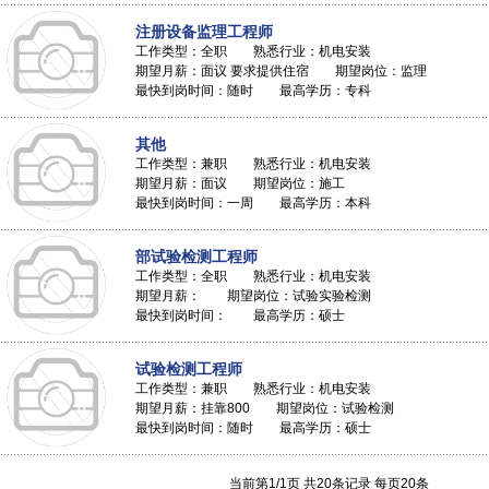
注册设备监理工程师
工作类型：全职 熟悉行业：机电安装
期望月薪：面议 要求提供住宿 期望岗位：监理
最快到岗时间：随时 最高学历：专科
其他
工作类型：兼职 熟悉行业：机电安装
期望月薪：面议 期望岗位：施工
最快到岗时间：一周 最高学历：本科
部试验检测工程师
工作类型：全职 熟悉行业：机电安装
期望月薪： 期望岗位：试验实验检测
最快到岗时间： 最高学历：硕士
试验检测工程师
工作类型：兼职 熟悉行业：机电安装
期望月薪：挂靠800 期望岗位：试验检测
最快到岗时间：随时 最高学历：硕士
当前第1/1页 共20条记录 每页20条