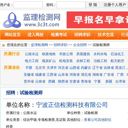
用户名：
密码：
网站首页
进入网校
检测考试
招聘求职
技术交流
行
您现在的位置：
监理检测网
>>
招聘求职
>>
企业招聘
>> 试验检测师
所属行业
公路水运
铁路地铁
市政公用
房屋建筑
水利水电
石油化工
电力工程
煤炭矿山
机电安装
农林工程
冶炼工程
航天航空
所属省份
不限
北京市
天津市
河北省
山西省
内蒙古
辽宁省
吉林省
黑龙江
安徽省
福建省
江西省
山东省
河南省
湖北省
湖南省
广东省
广西
贵州省
云南省
西藏
陕西省
甘肃省
青海省
宁夏
新疆
台湾省
招聘：试验检测师
单位名称：
宁波正信检测科技有限公司
所属行业：公路水运
单位种类：试验检测
单位资质：综合甲级,专项检测类,见证取
其他职位：
查看公司其他职位
样类