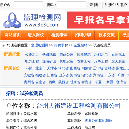
用户名：
密码：
网站首页
进入网校
检测考试
招聘求职
技术交流
行
您现在的位置：
监理检测网
>>
招聘求职
>>
企业招聘
>> 试验检测员
所属行业
公路水运
铁路地铁
市政公用
房屋建筑
水利水电
石油化工
电力工程
煤炭矿山
机电安装
农林工程
冶炼工程
航天航空
所属省份
不限
北京市
天津市
河北省
山西省
内蒙古
辽宁省
吉林省
黑龙江
安徽省
福建省
江西省
山东省
河南省
湖北省
湖南省
广东省
广西
贵州省
云南省
西藏
陕西省
甘肃省
青海省
宁夏
新疆
台湾省
招聘：试验检测员
单位名称：
台州天衡建设工程检测有限公司
所属行业：公路水运
单位种类：试验检测
单位资质：综合乙级
其他职位：
查看公司其他职位
招聘岗位：试验检测
工作地点：浙江省