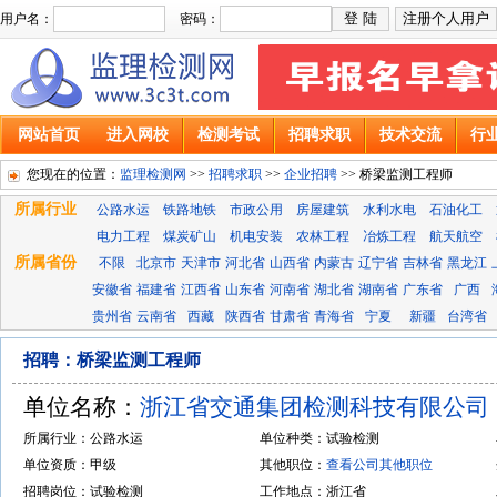
用户名：
密码：
网站首页
进入网校
检测考试
招聘求职
技术交流
行
您现在的位置：
监理检测网
>>
招聘求职
>>
企业招聘
>> 桥梁监测工程师
所属行业
公路水运
铁路地铁
市政公用
房屋建筑
水利水电
石油化工
电力工程
煤炭矿山
机电安装
农林工程
冶炼工程
航天航空
所属省份
不限
北京市
天津市
河北省
山西省
内蒙古
辽宁省
吉林省
黑龙江
安徽省
福建省
江西省
山东省
河南省
湖北省
湖南省
广东省
广西
贵州省
云南省
西藏
陕西省
甘肃省
青海省
宁夏
新疆
台湾省
招聘：桥梁监测工程师
单位名称：
浙江省交通集团检测科技有限公司
所属行业：公路水运
单位种类：试验检测
单位资质：甲级
其他职位：
查看公司其他职位
招聘岗位：试验检测
工作地点：浙江省